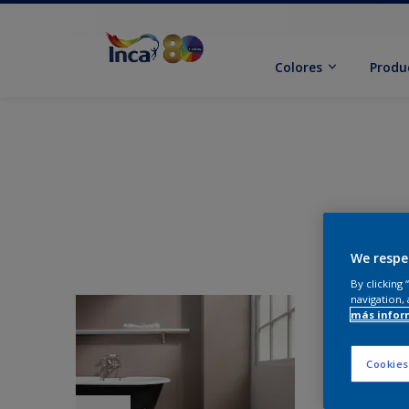
Colores
Produ
We respe
By clicking
navigation, 
más infor
Cookies