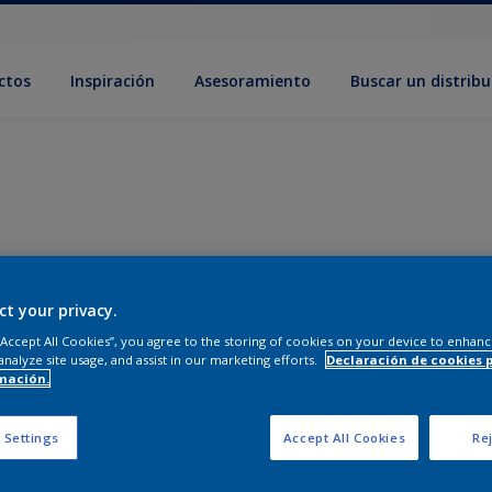
ctos
Inspiración
Asesoramiento
Buscar un distribu
ct your privacy.
 “Accept All Cookies”, you agree to the storing of cookies on your device to enhanc
analyze site usage, and assist in our marketing efforts.
Declaración de cookies 
mación.
 Settings
Accept All Cookies
Rej