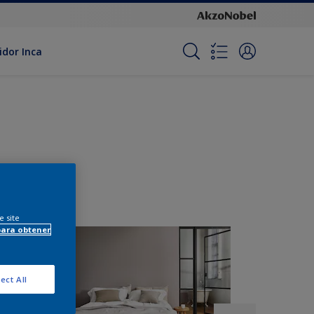
idor Inca
e site
para obtener
ect All