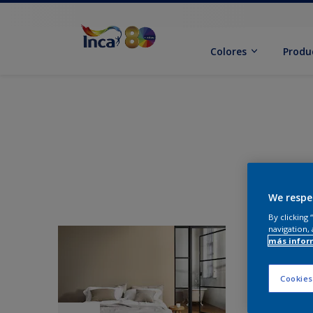
Colores
Produ
We respe
By clicking
navigation, 
más infor
Cookies