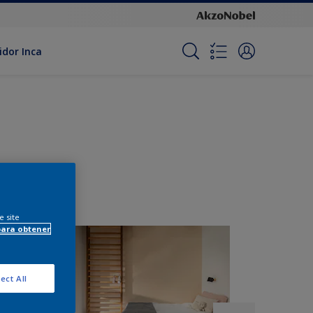
idor Inca
e site
para obtener
ect All