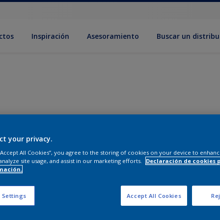
ctos
Inspiración
Asesoramiento
Buscar un distribu
ct your privacy.
 “Accept All Cookies”, you agree to the storing of cookies on your device to enhanc
analyze site usage, and assist in our marketing efforts.
Declaración de cookies 
mación.
 Settings
Accept All Cookies
Rej