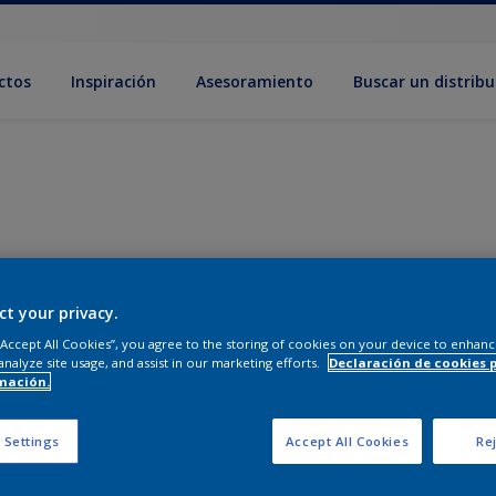
ctos
Inspiración
Asesoramiento
Buscar un distribu
ct your privacy.
 “Accept All Cookies”, you agree to the storing of cookies on your device to enhanc
analyze site usage, and assist in our marketing efforts.
Declaración de cookies 
mación.
 Settings
Accept All Cookies
Rej