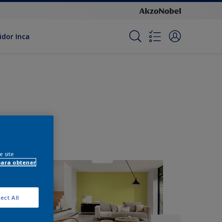
idor Inca
e site
para obtener
ect All