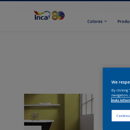
Colores
Produ
We respe
By clicking
navigation, 
más infor
Cookies