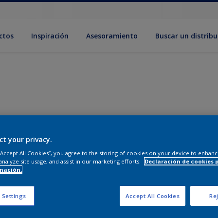
ctos
Inspiración
Asesoramiento
Buscar un distribu
ct your privacy.
 “Accept All Cookies”, you agree to the storing of cookies on your device to enhanc
analyze site usage, and assist in our marketing efforts.
Declaración de cookies 
mación.
 Settings
Accept All Cookies
Rej