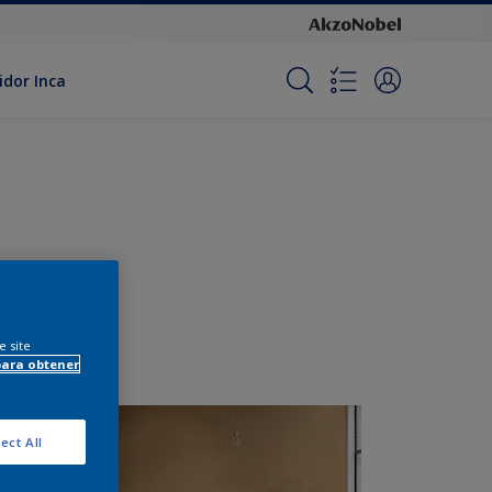
idor Inca
e site
para obtener
ect All