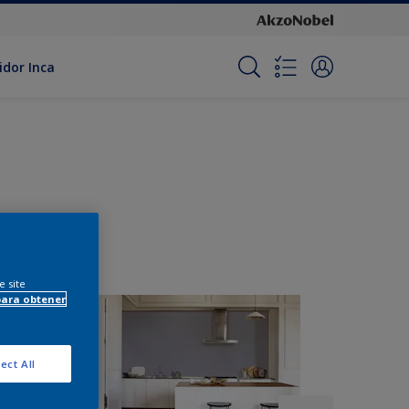
idor Inca
e site
para obtener
ect All