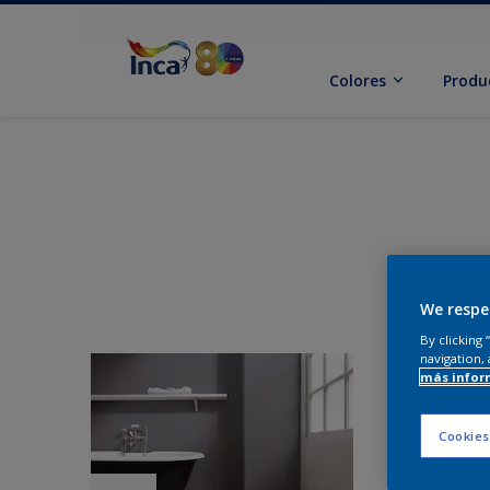
Colores
Produ
We respe
By clicking
navigation, 
más infor
Cookies