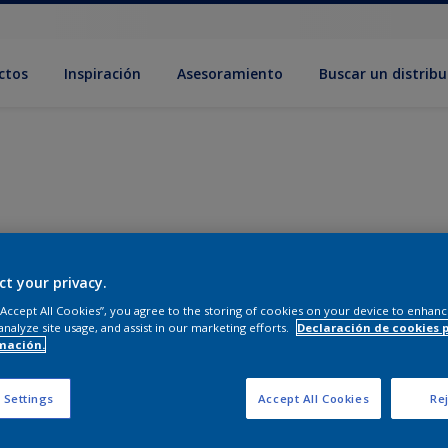
ctos
Inspiración
Asesoramiento
Buscar un distribu
ct your privacy.
 “Accept All Cookies”, you agree to the storing of cookies on your device to enhanc
analyze site usage, and assist in our marketing efforts.
Declaración de cookies 
mación.
 Settings
Accept All Cookies
Rej