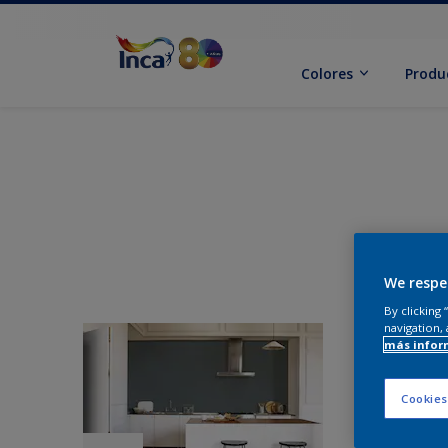
Colores
Produ
We respe
By clicking
navigation, 
más infor
Cookies