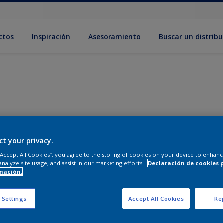
ctos
Inspiración
Asesoramiento
Buscar un distribu
ct your privacy.
 “Accept All Cookies”, you agree to the storing of cookies on your device to enhanc
analyze site usage, and assist in our marketing efforts.
Declaración de cookies 
mación.
 Settings
Accept All Cookies
Rej