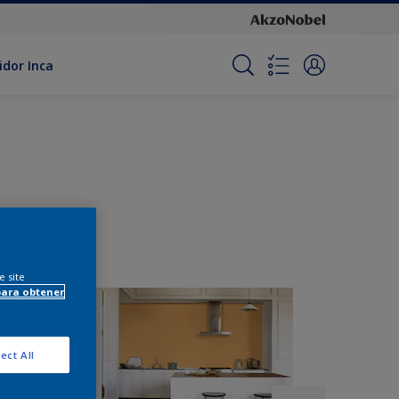
idor Inca
e site
para obtener
ect All