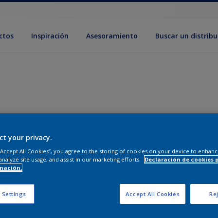
ctos
Inspiración
Asesoramiento
Buscar un distribu
ct your privacy.
 “Accept All Cookies”, you agree to the storing of cookies on your device to enhanc
analyze site usage, and assist in our marketing efforts.
Declaración de cookies 
mación.
 Settings
Accept All Cookies
Rej