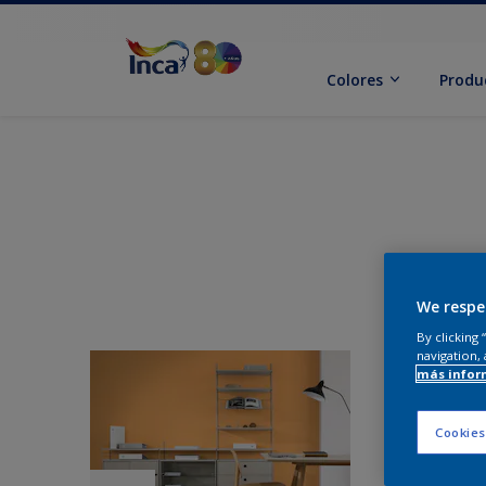
Colores
Produ
We respe
By clicking
navigation, 
más infor
Cookies