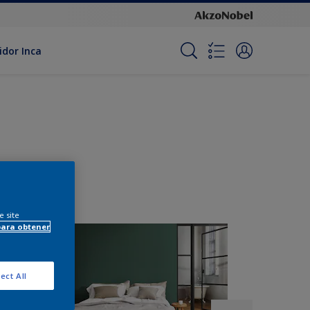
idor Inca
e site
para obtener
ect All