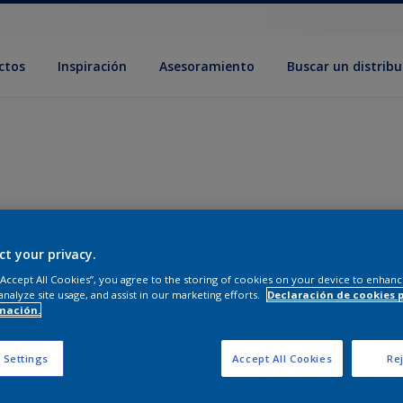
ctos
Inspiración
Asesoramiento
Buscar un distribu
ct your privacy.
 “Accept All Cookies”, you agree to the storing of cookies on your device to enhanc
analyze site usage, and assist in our marketing efforts.
Declaración de cookies 
mación.
 Settings
Accept All Cookies
Rej