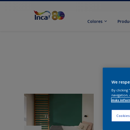
Colores
Produ
We respe
By clicking
navigation, 
más infor
Cookies