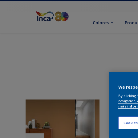
Colores
Produ
We respe
By clicking
navigation, 
más infor
Cookies