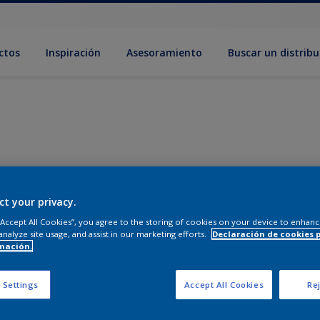
ctos
Inspiración
Asesoramiento
Buscar un distribu
ct your privacy.
 “Accept All Cookies”, you agree to the storing of cookies on your device to enhanc
analyze site usage, and assist in our marketing efforts.
Declaración de cookies 
mación.
 Settings
Accept All Cookies
Rej