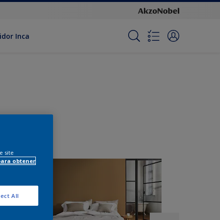
idor Inca
e site
para obtener
ect All