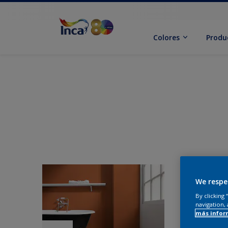
Colores
Produ
We respe
By clicking
navigation, 
más infor