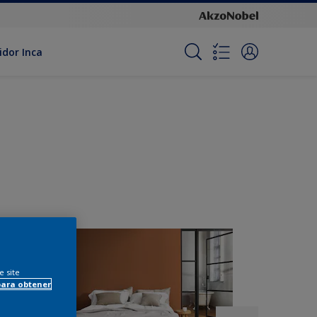
idor Inca
e site
para obtener