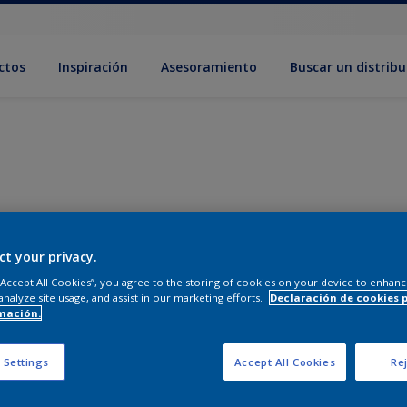
ctos
Inspiración
Asesoramiento
Buscar un distribu
ct your privacy.
 “Accept All Cookies”, you agree to the storing of cookies on your device to enhanc
analyze site usage, and assist in our marketing efforts.
Declaración de cookies 
mación.
 Settings
Accept All Cookies
Rej