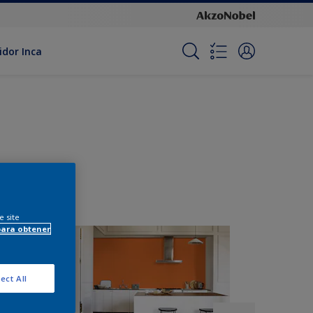
idor Inca
e site
para obtener
ect All