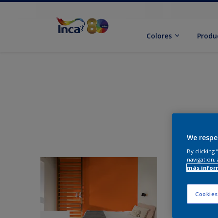
Colores
Produ
We respe
By clicking
navigation, 
más infor
Cookies