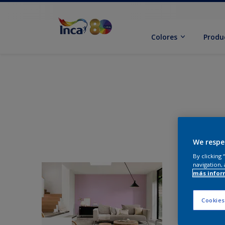
Colores
Produ
We respe
By clicking
navigation, 
más infor
Cookies