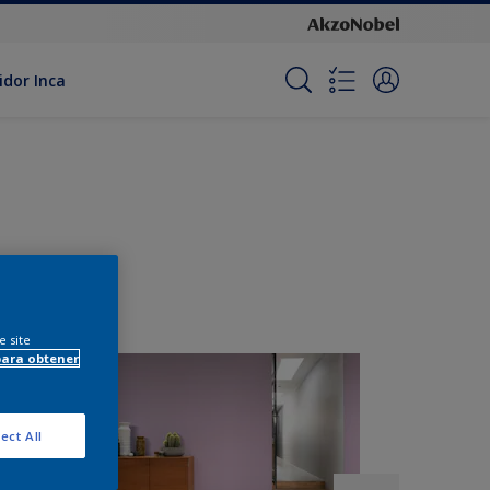
idor Inca
e site
para obtener
ect All