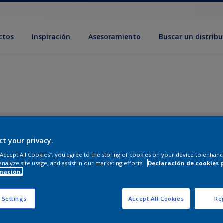
ctos
Inspiración
Asesoramiento
Buscar un distribu
ct your privacy.
 “Accept All Cookies”, you agree to the storing of cookies on your device to enhanc
analyze site usage, and assist in our marketing efforts.
Declaración de cookies 
mación.
 Settings
Accept All Cookies
Rej