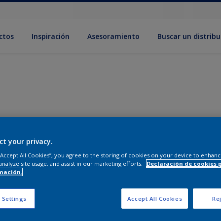
ctos
Inspiración
Asesoramiento
Buscar un distribu
ct your privacy.
 “Accept All Cookies”, you agree to the storing of cookies on your device to enhanc
analyze site usage, and assist in our marketing efforts.
Declaración de cookies 
mación.
 Settings
Accept All Cookies
Rej