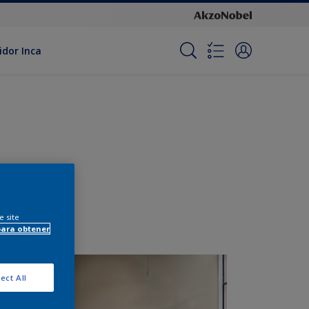
idor Inca
e site
para obtener
ect All