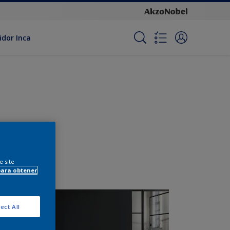
idor Inca
e site
para obtener
ect All