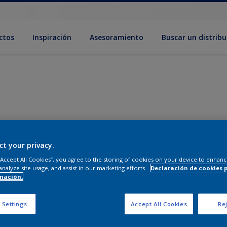
ctos
Inspiración
Asesoramiento
Buscar un distribu
ct your privacy.
 “Accept All Cookies”, you agree to the storing of cookies on your device to enhanc
analyze site usage, and assist in our marketing efforts.
Declaración de cookies 
mación.
 Settings
Accept All Cookies
Rej