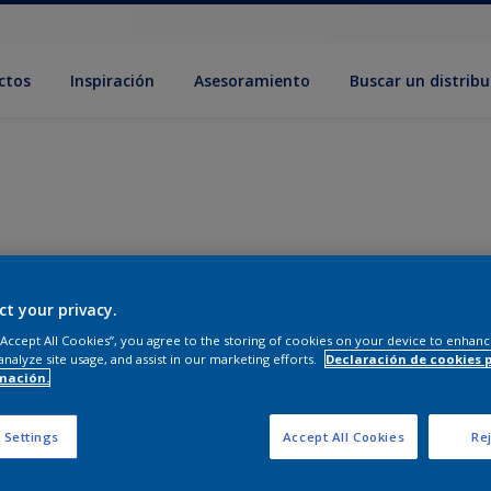
ctos
Inspiración
Asesoramiento
Buscar un distribu
ct your privacy.
 “Accept All Cookies”, you agree to the storing of cookies on your device to enhanc
analyze site usage, and assist in our marketing efforts.
Declaración de cookies 
mación.
 Settings
Accept All Cookies
Rej