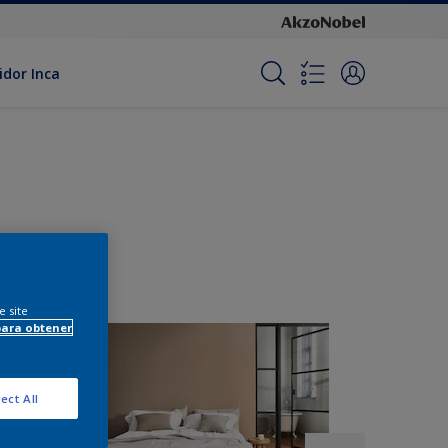
idor Inca
e site
para obtener
ect All