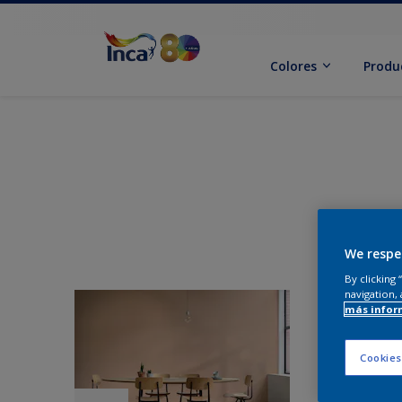
Colores
Produ
We respe
By clicking
navigation, 
más infor
Cookies