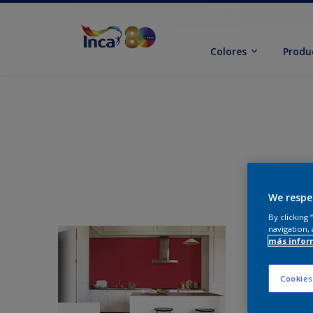
Colores
Produ
We respe
By clicking
navigation, 
más infor
Cookies