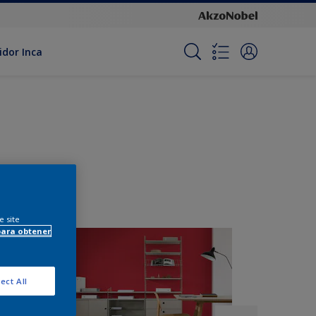
idor Inca
e site
para obtener
ect All