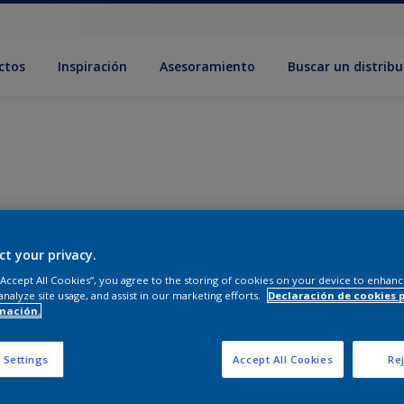
ctos
Inspiración
Asesoramiento
Buscar un distribu
ct your privacy.
 “Accept All Cookies”, you agree to the storing of cookies on your device to enhanc
analyze site usage, and assist in our marketing efforts.
Declaración de cookies 
mación.
 Settings
Accept All Cookies
Rej