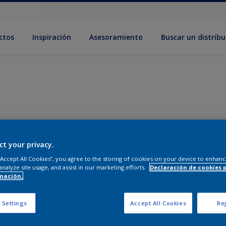
ctos
Inspiración
Asesoramiento
Buscar un distribu
ct your privacy.
 “Accept All Cookies”, you agree to the storing of cookies on your device to enhanc
analyze site usage, and assist in our marketing efforts.
Declaración de cookies 
mación.
 Settings
Accept All Cookies
Rej