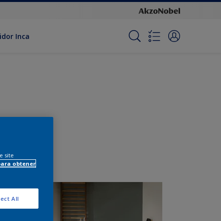
idor Inca
e site
para obtener
ect All