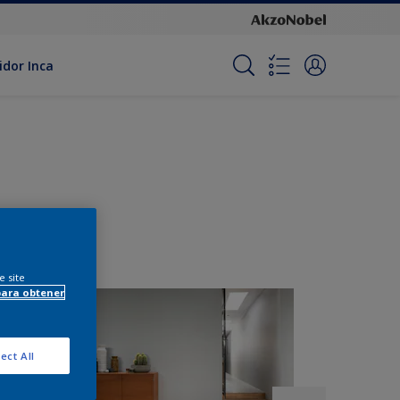
idor Inca
e site
para obtener
ect All