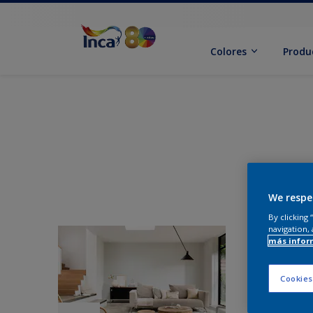
Colores
Produ
We respe
By clicking
navigation, 
más infor
Cookies