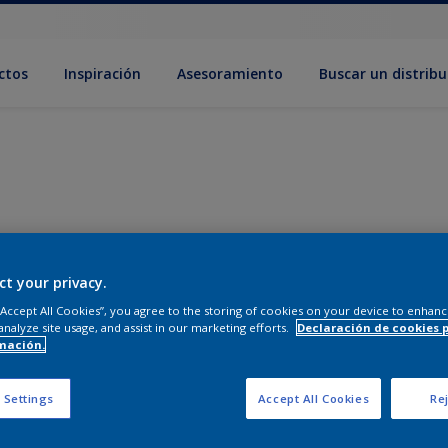
ctos
Inspiración
Asesoramiento
Buscar un distribu
ct your privacy.
 “Accept All Cookies”, you agree to the storing of cookies on your device to enhanc
analyze site usage, and assist in our marketing efforts.
Declaración de cookies 
mación.
 Settings
Accept All Cookies
Rej