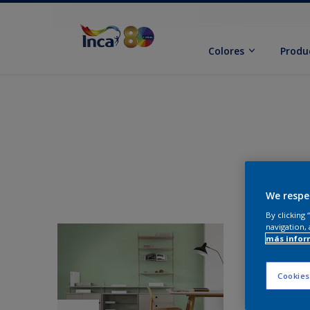
Colores
Produ
We respe
By clicking
navigation, 
más infor
Cookies