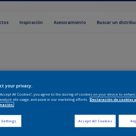
ctos
Inspiración
Asesoramiento
Buscar un distribu
ct your privacy.
 “Accept All Cookies”, you agree to the storing of cookies on your device to enhanc
analyze site usage, and assist in our marketing efforts.
Declaración de cookies 
mación.
 Settings
Accept All Cookies
Rej