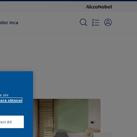
idor Inca
e site
para obtener
ect All