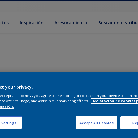
ctos
Inspiración
Asesoramiento
Buscar un distribu
ct your privacy.
 “Accept All Cookies”, you agree to the storing of cookies on your device to enhanc
analyze site usage, and assist in our marketing efforts.
Declaración de cookies 
mación.
 Settings
Accept All Cookies
Rej