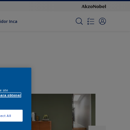
idor Inca
e site
para obtener
ect All