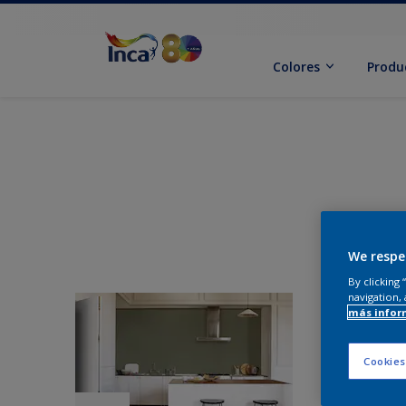
Colores
Produ
We respe
By clicking
navigation, 
más infor
Cookies