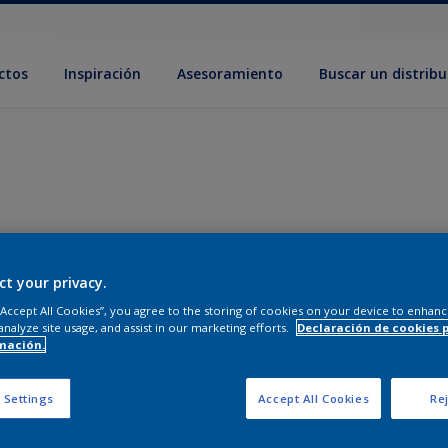
ctos
Inspiración
Asesoramiento
Buscar un distribu
ct your privacy.
 “Accept All Cookies”, you agree to the storing of cookies on your device to enhanc
analyze site usage, and assist in our marketing efforts.
Declaración de cookies 
mación.
 Settings
Accept All Cookies
Rej