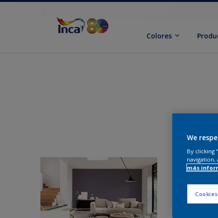
Colores
Produ
We respe
By clicking
navigation, 
más infor
Cookies