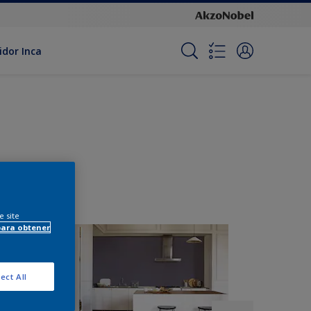
idor Inca
e site
para obtener
ect All