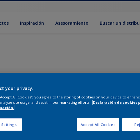
ctos
Inspiración
Asesoramiento
Buscar un distribu
ct your privacy.
 “Accept All Cookies”, you agree to the storing of cookies on your device to enhanc
analyze site usage, and assist in our marketing efforts.
Declaración de cookies 
mación.
 Settings
Accept All Cookies
Rej