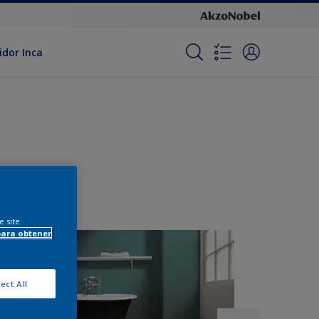
idor Inca
e site
para obtener
ect All