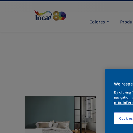
Colores
Produ
We respe
By clicking
navigation, 
más infor
Cookies