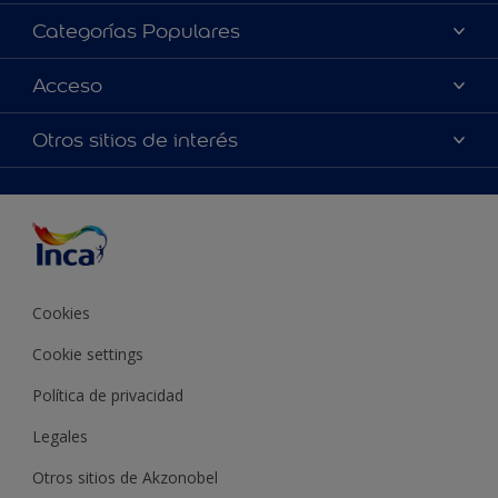
Acerca de Inca
Categorías Populares
Contactanos
Colores
Acceso
Encontrá un distribuidor Inca
Productos
Mapa del sitio
Accesibilidad
Otros sitios de interés
Inspiración
Términos y Condiciones de Venta
Precisión del color
Asesoramiento
Línea Industrial
Color del año Inca
Cookies
Cookie settings
Política de privacidad
Legales
Otros sitios de Akzonobel