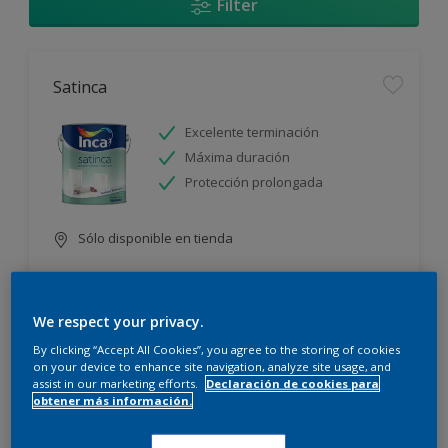
Filter
Satinca
Excelente terminación
Máxima duración
Protección prolongada
Sólo disponible en tienda
We respect your privacy.
By clicking “Accept All Cookies”, you agree to the storing of cookies
on your device to enhance site navigation, analyze site usage, and
assist in our marketing efforts.
Declaración de cookies para
Incamax
obtener más información.
Alto cubritivo