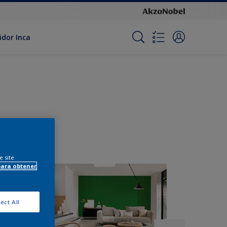
idor Inca
e site
para obtener
ect All