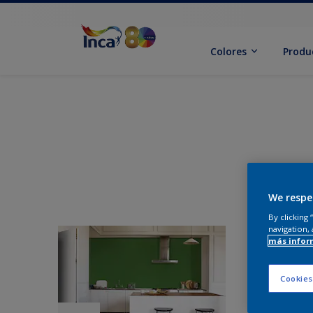
Colores
Produ
We respe
By clicking
navigation, 
más infor
Cookies