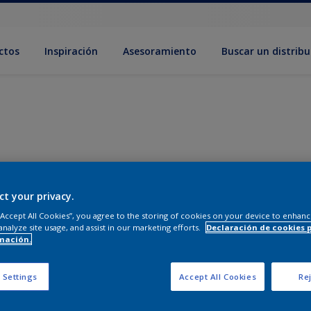
ctos
Inspiración
Asesoramiento
Buscar un distribu
ct your privacy.
 “Accept All Cookies”, you agree to the storing of cookies on your device to enhanc
analyze site usage, and assist in our marketing efforts.
Declaración de cookies 
mación.
 Settings
Accept All Cookies
Rej