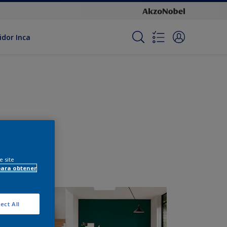
idor Inca
e site
para obtener
ect All