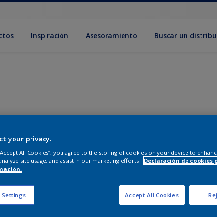
ctos
Inspiración
Asesoramiento
Buscar un distribu
ct your privacy.
 “Accept All Cookies”, you agree to the storing of cookies on your device to enhanc
analyze site usage, and assist in our marketing efforts.
Declaración de cookies 
mación.
 Settings
Accept All Cookies
Rej