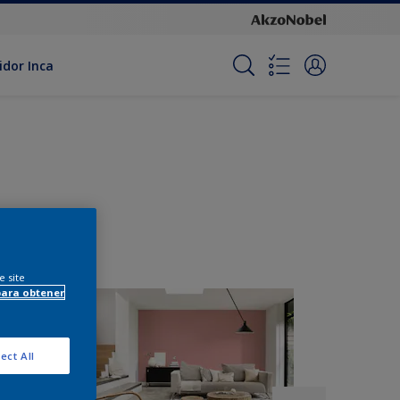
idor Inca
e site
para obtener
ect All