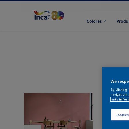
Colores
Produ
We respe
By clicking
navigation, 
más infor
Cookies