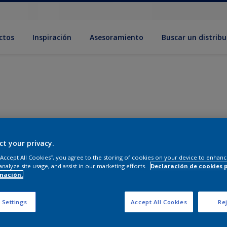
ctos
Inspiración
Asesoramiento
Buscar un distribu
ct your privacy.
 “Accept All Cookies”, you agree to the storing of cookies on your device to enhanc
analyze site usage, and assist in our marketing efforts.
Declaración de cookies 
mación.
 Settings
Accept All Cookies
Rej