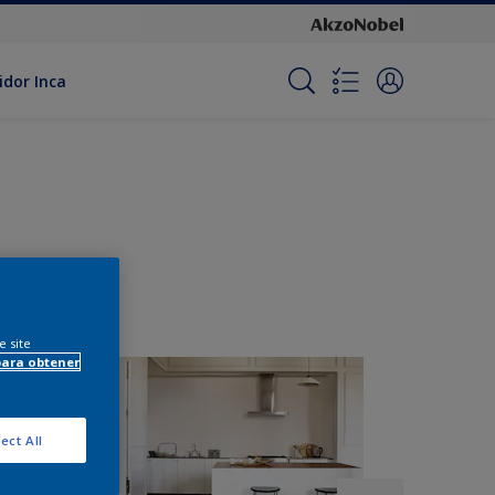
idor Inca
e site
para obtener
ect All