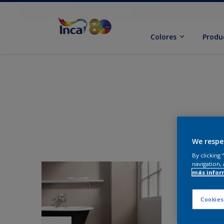
Colores
Produ
We respe
By clicking
navigation, 
más infor
Cookies