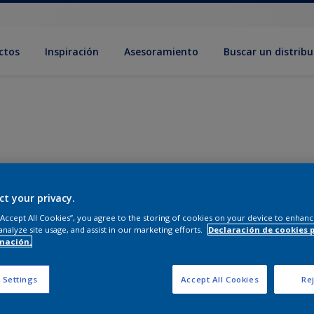
ctos
Inspiración
Asesoramiento
Buscar un distribu
ct your privacy.
 “Accept All Cookies”, you agree to the storing of cookies on your device to enhanc
analyze site usage, and assist in our marketing efforts.
Declaración de cookies 
mación.
 Settings
Accept All Cookies
Rej