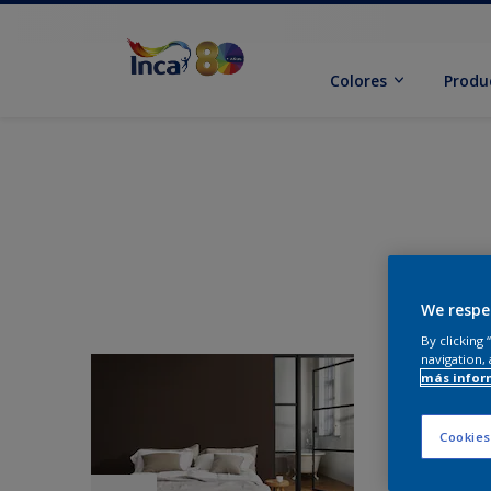
Colores
Produ
We respe
By clicking
navigation, 
más infor
Cookies