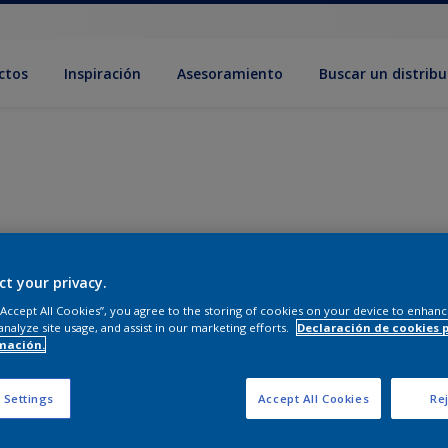
ctos
Inspiración
Asesoramiento
Buscar un distribu
ct your privacy.
 “Accept All Cookies”, you agree to the storing of cookies on your device to enhanc
analyze site usage, and assist in our marketing efforts.
Declaración de cookies 
mación.
 Settings
Accept All Cookies
Rej