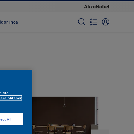
idor Inca
e site
para obtener
ect All