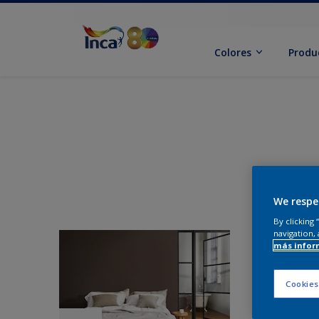
Colores
Produ
We respe
By clicking
navigation, 
más infor
Cookies