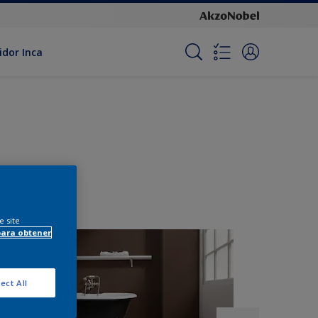
idor Inca
e site
para obtener
ect All