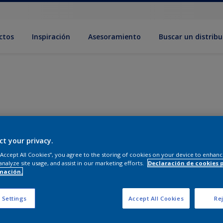
ctos
Inspiración
Asesoramiento
Buscar un distribu
ct your privacy.
 “Accept All Cookies”, you agree to the storing of cookies on your device to enhanc
analyze site usage, and assist in our marketing efforts.
Declaración de cookies 
mación.
 Settings
Accept All Cookies
Rej