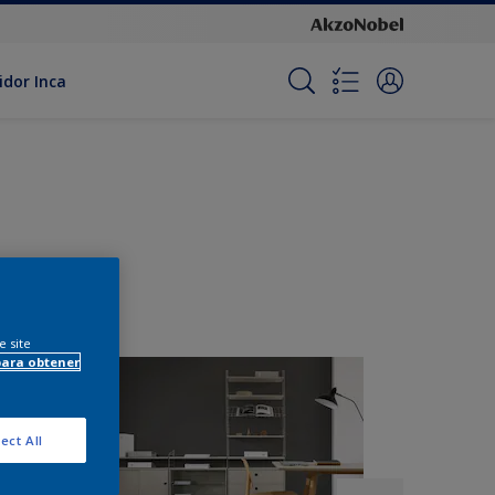
idor Inca
e site
para obtener
ect All