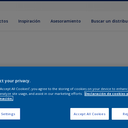
ctos
Inspiración
Asesoramiento
Buscar un distribu
ct your privacy.
 “Accept All Cookies”, you agree to the storing of cookies on your device to enhanc
analyze site usage, and assist in our marketing efforts.
Declaración de cookies 
mación.
 Settings
Accept All Cookies
Rej