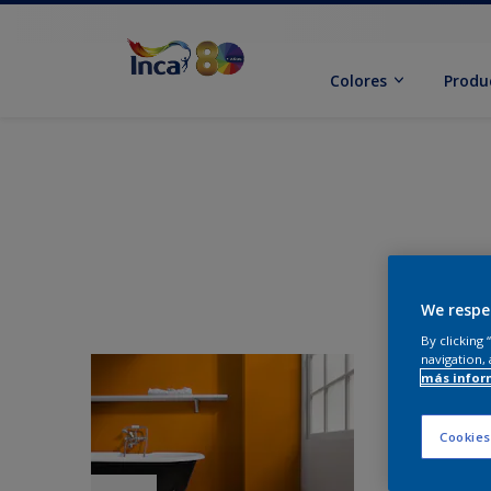
Colores
Produ
We respe
By clicking
navigation, 
más infor
Cookies