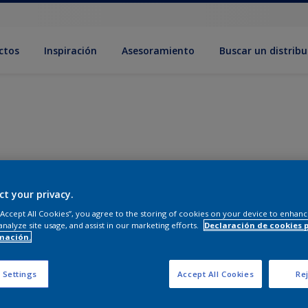
ctos
Inspiración
Asesoramiento
Buscar un distribu
ct your privacy.
 “Accept All Cookies”, you agree to the storing of cookies on your device to enhanc
analyze site usage, and assist in our marketing efforts.
Declaración de cookies 
mación.
 Settings
Accept All Cookies
Rej