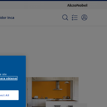
idor Inca
e site
para obtener
ect All