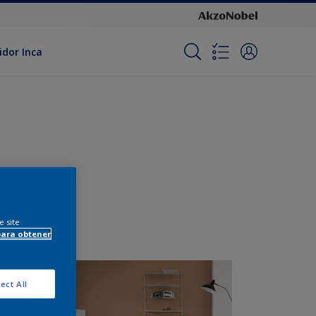
idor Inca
e site
para obtener
ect All