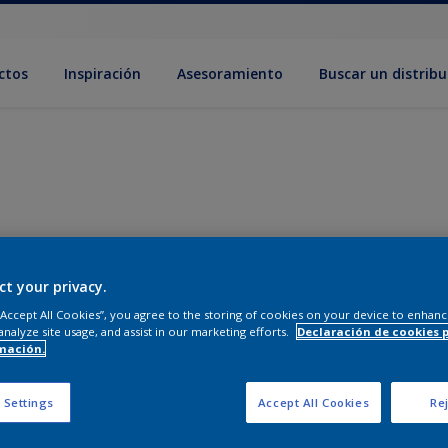
ctos
Inspiración
Asesoramiento
Buscar un distribu
ct your privacy.
 “Accept All Cookies”, you agree to the storing of cookies on your device to enhanc
analyze site usage, and assist in our marketing efforts.
Declaración de cookies 
mación.
 Settings
Accept All Cookies
Rej