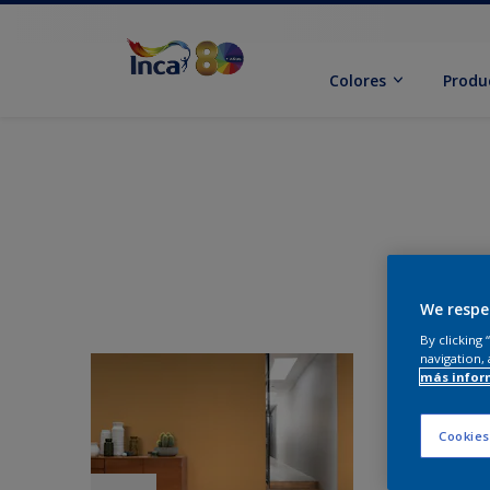
Colores
Produ
We respe
By clicking
navigation, 
más infor
Cookies