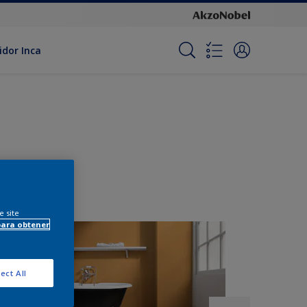
idor Inca
e site
para obtener
ect All