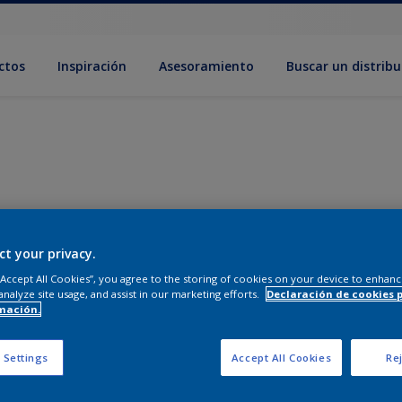
ctos
Inspiración
Asesoramiento
Buscar un distribu
ct your privacy.
 “Accept All Cookies”, you agree to the storing of cookies on your device to enhanc
analyze site usage, and assist in our marketing efforts.
Declaración de cookies 
mación.
 Settings
Accept All Cookies
Rej