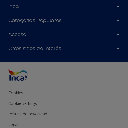
Inca
Acerca de Inca
Categorías Populares
Contactanos
Colores
Acceso
Encontrá un distribuidor Inca
Productos
Mapa del sitio
Accesibilidad
Otros sitios de interés
Inspiración
Términos y Condiciones de Venta
Precisión del color
Asesoramiento
Línea Industrial
Color del año Inca
Cookies
Cookie settings
Política de privacidad
Legales