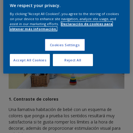
Aquí explicaremos cómo crear una habitación de bebé
We respect your privacy.
agradable que rompa las normas para los futuros padres a
quienes les gusta pensar de forma creativa.
By clicking “Accept All Cookies”, you agree to the storing of cookies
on your device to enhance site navigation, analyze site usage, and
assist in our marketing efforts.
Declaración de cookies para
obtener más información.
Cookies Settings
Accept All Cookies
Reject All
1. Contraste de colores
Una llamativa habitación de bebé con un esquema de
colores que ponga a prueba los sentidos resultará muy
satisfactoria si te gusta romper los límites a la hora de
decorar, además de proporcionar estimulación visual para