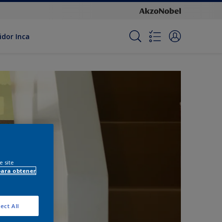
idor Inca
e site
para obtener
ect All