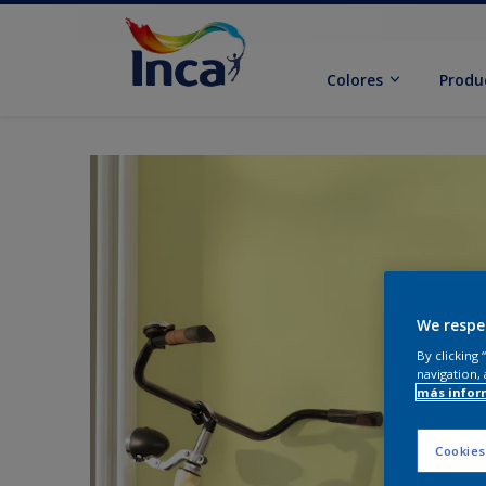
Colores
Produ
We respe
By clicking
navigation, 
más infor
Cookies