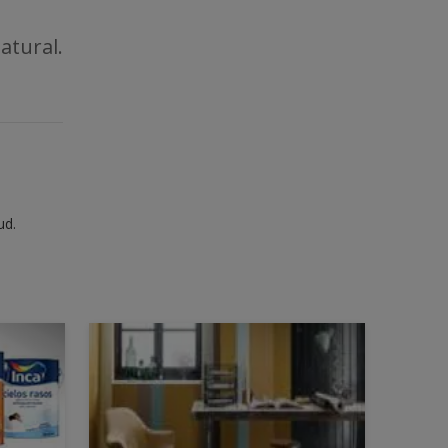
atural.
ud.