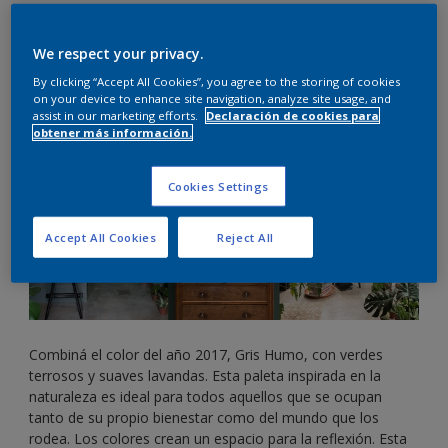
We respect your privacy.
By clicking “Accept All Cookies”, you agree to the storing of cookies
on your device to enhance site navigation, analyze site usage, and
assist in our marketing efforts.
Declaración de cookies para
obtener más información.
Cookies Settings
Accept All Cookies
Reject All
Combiná el color del año 2017, Gris Humo, con verdes
terrosos y suaves lavandas. Esta paleta inspirada en la
naturaleza es ideal para todos aquellos que se ocupan
tanto de su propio bienestar como del mundo que los
rodea. Los colores crean un espacio para la reflexión. Esta