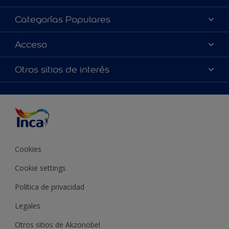
Acerca de Inca
Categorías Populares
Contactanos
Colores
Acceso
Encontrá un distribuidor Inca
Productos
Mapa del sitio
Accesibilidad
Otros sitios de interés
Inspiración
Términos y Condiciones de Venta
Precisión del color
Asesoramiento
Línea Industrial
Color del año Inca
Cookies
Cookie settings
Política de privacidad
Legales
Otros sitios de Akzonobel