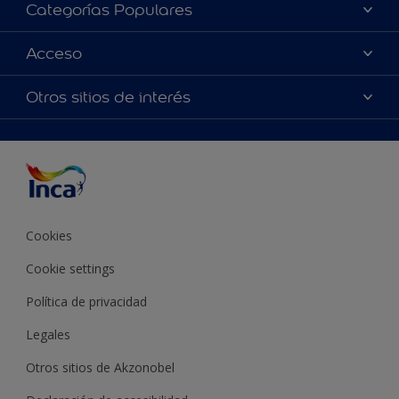
Acerca de Inca
Categorías Populares
Contactanos
Colores
Acceso
Encontrá un distribuidor Inca
Productos
Mapa del sitio
Accesibilidad
Otros sitios de interés
Inspiración
Términos y Condiciones de Venta
Precisión del color
Asesoramiento
Línea Industrial
Color del año Inca
Cookies
Cookie settings
Política de privacidad
Legales
Otros sitios de Akzonobel