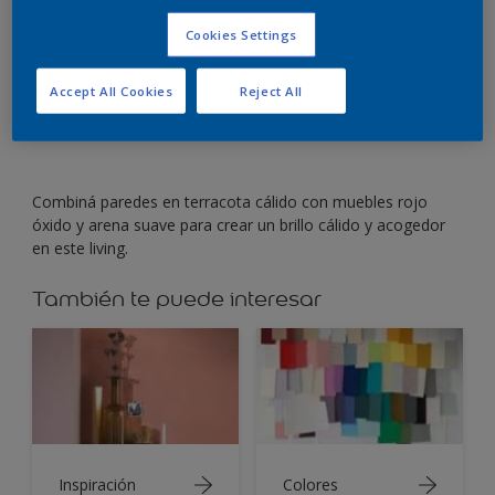
Cookies Settings
Pintá las paredes de terracota cálido para crear un
brillo acogedor.
Accept All Cookies
Reject All
Combiná paredes en terracota cálido con muebles rojo
óxido y arena suave para crear un brillo cálido y acogedor
en este living.
También te puede interesar
Inspiración
Colores