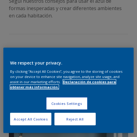
Seguí nuestros consejos para usar el azul de
formas inesperadas y crear diferentes ambientes
en cada habitación.
Si miramos los cuatro temas clave que forman la paleta de
2017, el azul es el color prominente en cada uno de ellos.
We respect your privacy.
Orienta cada aspecto de nuestras vidas y, combinado con
otras tonalidades, puede generar cambios de humor y
By clicking “Accept All Cookies”, you agree to the storing of cookies
on your device to enhance site navigation, analyze site usage, and
sentimientos, como tranquilidad o energía.
assist in our marketing efforts.
Declaración de cookies para
Un color versátil para todos los
obtener más información.
espacios
Cookies Settings
Accept All Cookies
Reject All