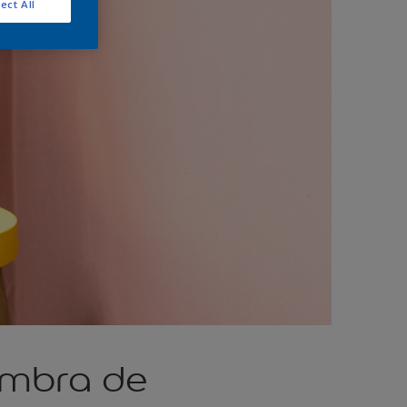
ect All
ombra de