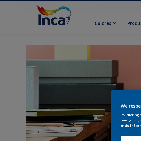
Colores
Produ
We respe
By clicking
navigation, 
más infor