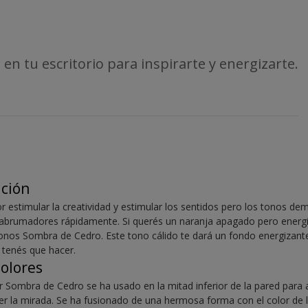
 en tu escritorio para inspirarte y energizarte.
ación
r estimular la creatividad y estimular los sentidos pero los tonos dem
 abrumadores rápidamente. Si querés un naranja apagado pero energ
tonos Sombra de Cedro. Este tono cálido te dará un fondo energizante
 tenés que hacer.
colores
lor Sombra de Cedro se ha usado en la mitad inferior de la pared para a
er la mirada. Se ha fusionado de una hermosa forma con el color de l