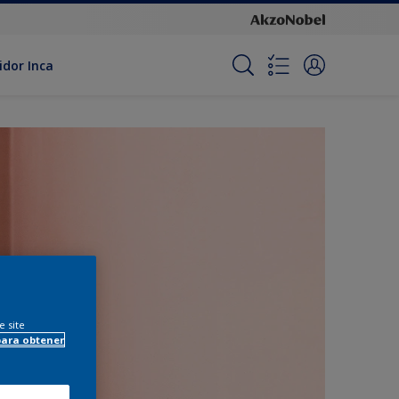
idor Inca
e site
para obtener