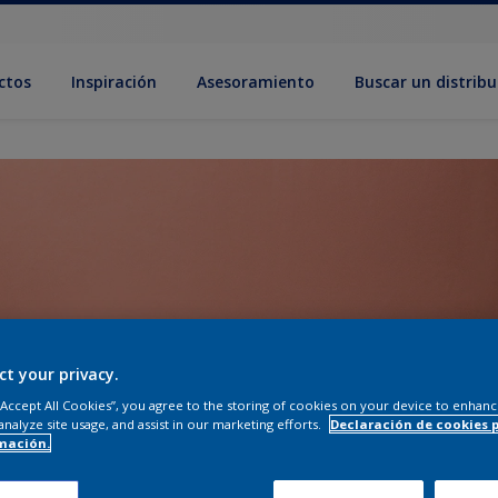
ctos
Inspiración
Asesoramiento
Buscar un distribu
ct your privacy.
 “Accept All Cookies”, you agree to the storing of cookies on your device to enhanc
analyze site usage, and assist in our marketing efforts.
Declaración de cookies 
mación.