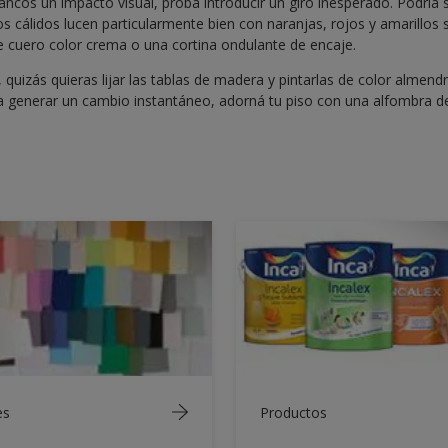
lancos un impacto visual, probá introducir un giro inesperado. Podría 
os cálidos lucen particularmente bien con naranjas, rojos y amarillos
de cuero color crema o una cortina ondulante de encaje.
 quizás quieras lijar las tablas de madera y pintarlas de color almend
a generar un cambio instantáneo, adorná tu piso con una alfombra de 
es
Productos