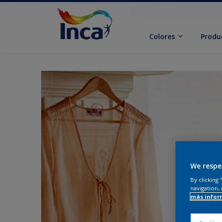
Colores
Produ
We respe
By clicking
navigation, 
más infor