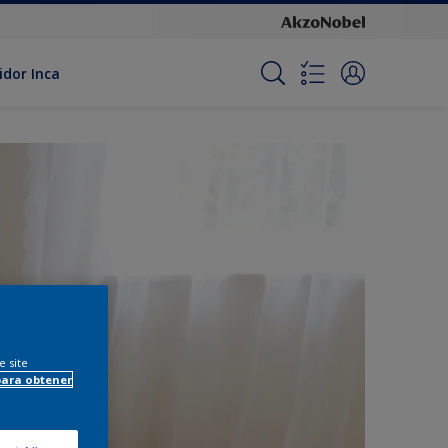
idor Inca
e site
para obtener