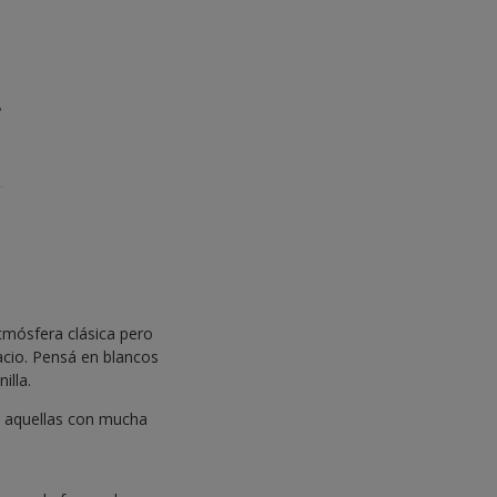
.
atmósfera clásica pero
acio. Pensá en blancos
illa.
 a aquellas con mucha