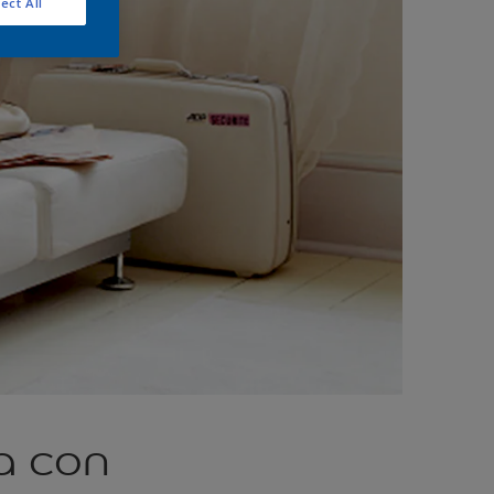
ect All
a con