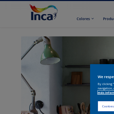
Colores
Produ
We respe
By clicking
navigation, 
más infor
Cookies