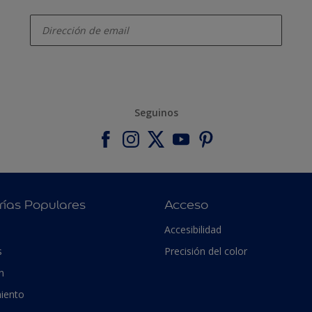
enter-your-email
Seguinos
rías Populares
Acceso
Accesibilidad
s
Precisión del color
n
iento