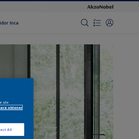
idor Inca
e site
para obtener
ect All