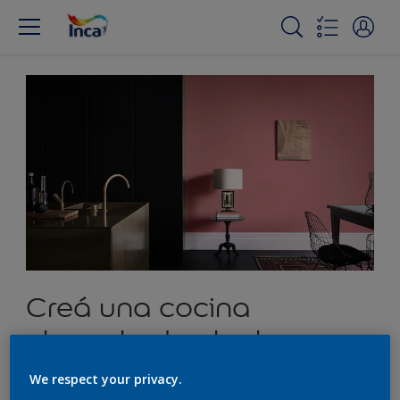
Creá una cocina
elegante de planta
abierta
We respect your privacy.