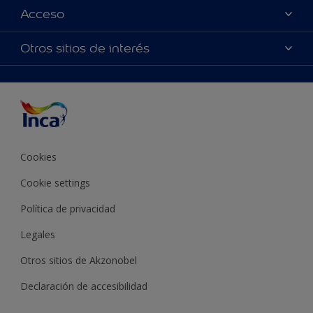
Colores
Acceso
Encontrá un distribuidor Inca
Productos
Mapa del sitio
Accesibilidad
Otros sitios de interés
Inspiración
Términos y Condiciones de Venta
Precisión del color
Asesoramiento
Línea Industrial
Color del año Inca
Cookies
Cookie settings
Política de privacidad
Legales
Otros sitios de Akzonobel
Declaración de accesibilidad