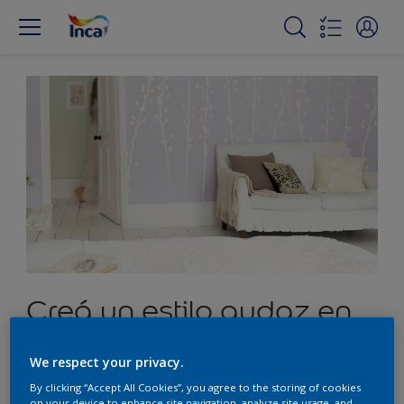
Creá un estilo audaz en
el dormitorio con el
We respect your privacy.
estarcido de flores
By clicking “Accept All Cookies”, you agree to the storing of cookies
on your device to enhance site navigation, analyze site usage, and