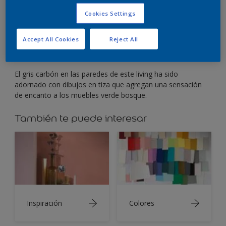
Los verdes exuberantes crean un ambiente
moderno al combinarlos con gris oscuro.
Cookies Settings
Accept All Cookies
Reject All
El gris carbón en las paredes de este living ha sido
adornado con dibujos en tiza que agregan una sensación
de encanto a los muebles verde bosque.
También te puede interesar
Inspiración
Colores