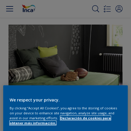
Creá drama con paredes
We respect your privacy.
gris carbón
By clicking “Accept All Cookies”, you agree to the storing of cookies
on your device to enhance site navigation, analyze site usage, and
assist in our marketing efforts.
Declaración de cookies para
obtener más información.