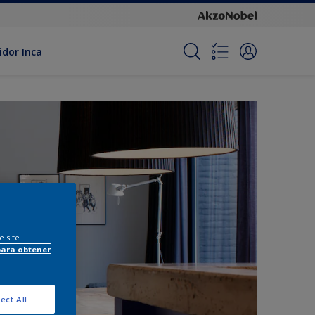
idor Inca
e site
para obtener
ect All