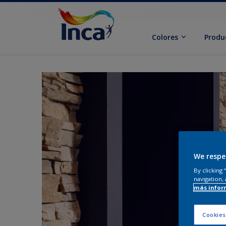
Colores
Produ
We respe
By clicking
navigation, 
más infor
Cookies