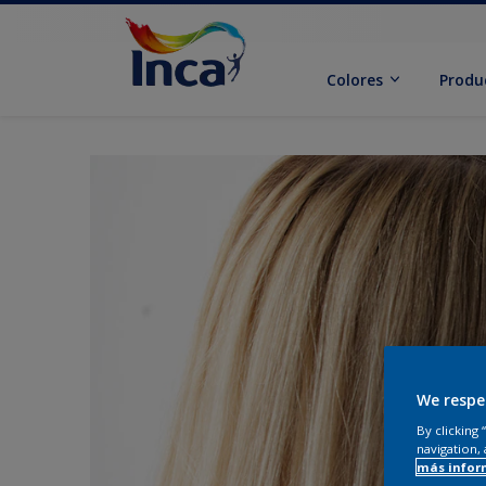
Colores
Produ
We respe
By clicking
navigation, 
más infor