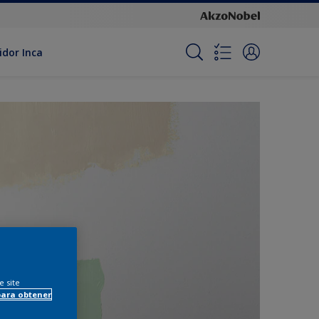
idor Inca
e site
para obtener