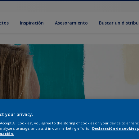
ctos
Inspiración
Asesoramiento
Buscar un distribu
ct your privacy.
 “Accept All Cookies”, you agree to the storing of cookies on your device to enhanc
analyze site usage, and assist in our marketing efforts.
Declaración de cookies 
mación.