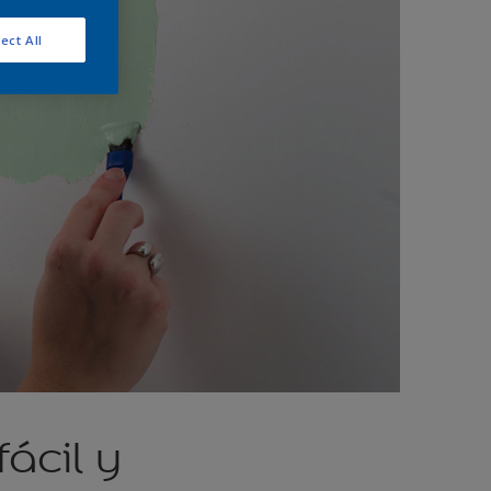
ect All
ácil y