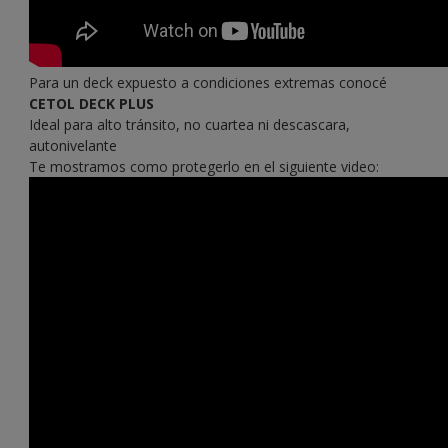
Para un deck expuesto a condiciones extremas conocé
CETOL DECK PLUS
Ideal para alto tránsito, no cuartea ni descascara,
autonivelante
Te mostramos como protegerlo en el siguiente video: