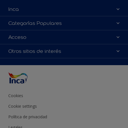
Inca
Acerca de Inca
Categorías Populares
Contactanos
Colores
Acceso
Encontrá un distribuidor Inca
Productos
Mapa del sitio
Accesibilidad
Otros sitios de interés
Inspiración
Términos y Condiciones de Venta
Precisión del color
Asesoramiento
Línea Industrial
Color del año Inca
Cookies
Cookie settings
Política de privacidad
Legales