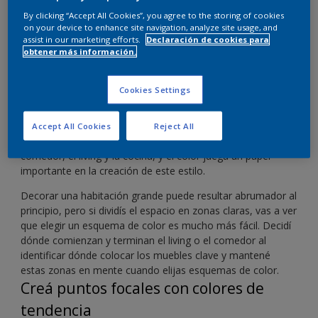
Usá el color para definir las diferentes áreas de la
By clicking “Accept All Cookies”, you agree to the storing of cookies
habitación de planta abierta.
on your device to enhance site navigation, analyze site usage, and
assist in our marketing efforts.
Declaración de cookies para
obtener más información.
Cookies Settings
Dividí el área en zonas claras
Un área de convivencia de planta abierta es una excelente
Accept All Cookies
Reject All
forma de crear una sensación de continuidad entre el
comedor, el living y la cocina, y el color juega un papel
importante en la creación de este estilo.
Decorar una habitación grande puede resultar abrumador al
principio, pero si dividís el espacio en zonas claras, vas a ver
que elegir un esquema de color es mucho más fácil. Decidí
dónde comienzan y terminan el living o el comedor al
identificar dónde colocar los muebles clave y mantené
estas zonas en mente cuando elijas esquemas de color.
Creá puntos focales con colores de
tendencia